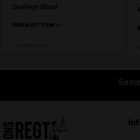
OnsRegt Blond
BEKIJK DIT ITEM >>
B
5 september 2023
1
Same
In