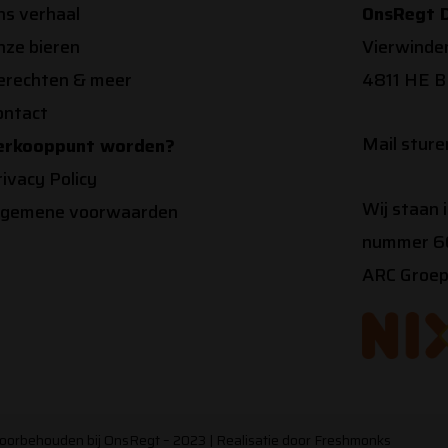
ns verhaal
OnsRegt D
nze bieren
Vierwinde
erechten & meer
4811 HE 
ontact
Mail stur
erkooppunt worden?
rivacy Policy
Wij staan 
lgemene voorwaarden
nummer 66
ARC Groep
voorbehouden bij OnsRegt – 2023 | Realisatie door Freshmonks