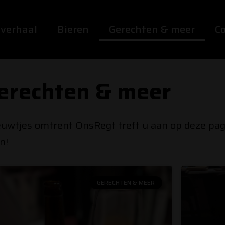
 verhaal
Bieren
Gerechten & meer
C
erechten & meer
uwtjes omtrent OnsRegt treft u aan op deze pagin
n!
GERECHTEN & MEER