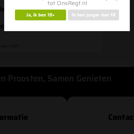
tot OnsRegt.nl
Rendang OnsRegt Blond
Ja, ik ben 18+
Ik ben jonger dan 18
EKIJK DIT ITEM >>
3 april 2023
n Proosten, Samen Genieten
formatie
Contac