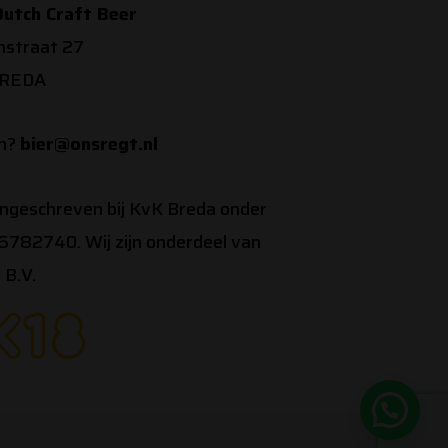
utch Craft Beer
nstraat 27
BREDA
en?
bier@onsregt.nl
ingeschreven bij KvK Breda onder
782740. Wij zijn onderdeel van
 B.V.