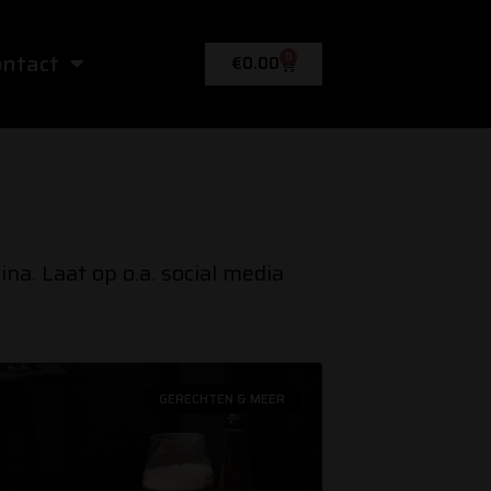
ontact
0
Winkelwagen
€
0.00
a. Laat op o.a. social media
GERECHTEN & MEER