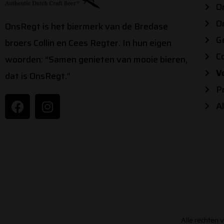
O
O
OnsRegt is het biermerk van de Bredase
G
broers Collin en Cees Regter. In hun eigen
C
woorden: “Samen genieten van mooie bieren,
V
dat is OnsRegt.”
P
F
I
A
a
n
c
s
e
t
b
a
o
g
o
r
k
a
m
Alle rechten 