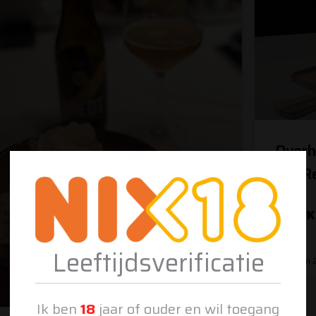
Overh
OnsRe
BEKIJK
Leeftijdsverificatie
5 januari
Ik ben
18
jaar of ouder en wil toegang