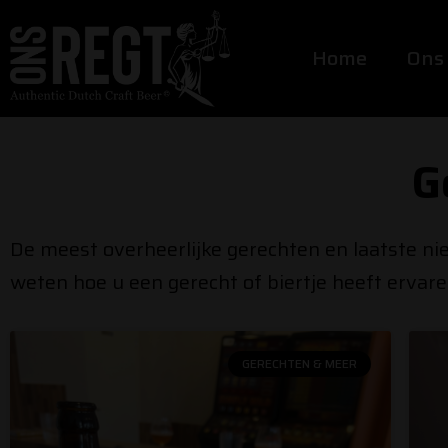
Ga
naar
Home
Ons
de
inhoud
G
De meest overheerlijke gerechten en laatste nie
weten hoe u een gerecht of biertje heeft ervare
GERECHTEN & MEER