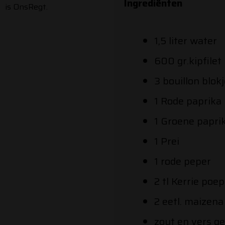
Ingrediënten
is OnsRegt.
1,5 liter water
600 gr.kipfilet
3 bouillon blok
1 Rode paprika
1 Groene papri
1 Prei
1 rode peper
2 tl Kerrie poe
2 eetl. maizena
zout en vers g