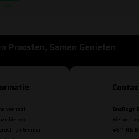
HATSAPP
n Proosten, Samen Genieten
formatie
Contac
ns verhaal
OnsRegt D
nze bieren
Vierwinde
erechten & meer
4811 HE 