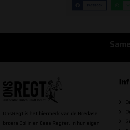
FACEBOOK
W
Same
In
O
O
OnsRegt is het biermerk van de Bredase
G
broers Collin en Cees Regter. In hun eigen