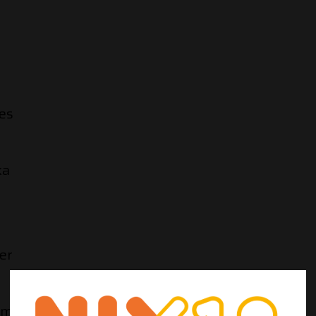
jes
ka
per
emalen peper