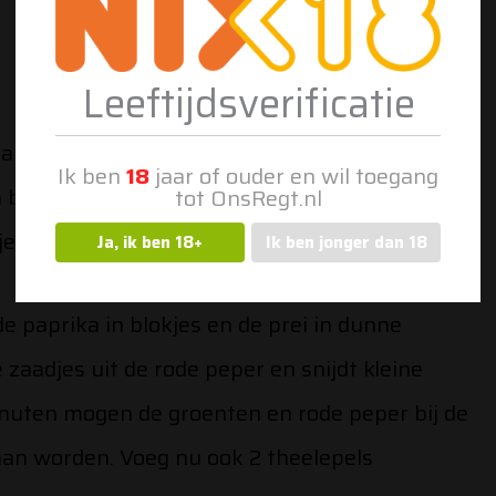
Leeftijdsverificatie
 aan de kook met de 3 kippenbouillon blokjes en
Ik ben
18
jaar of ouder en wil toegang
in blokjes van 1,5cm en peper en zout de kip. Als
tot OnsRegt.nl
e de kip toe.
Ja, ik ben 18+
Ik ben jonger dan 18
e paprika in blokjes en de prei in dunne
e zaadjes uit de rode peper en snijdt kleine
minuten mogen de groenten en rode peper bij de
aan worden. Voeg nu ook 2 theelepels