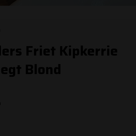
3
rs Friet Kipkerrie
egt Blond
n