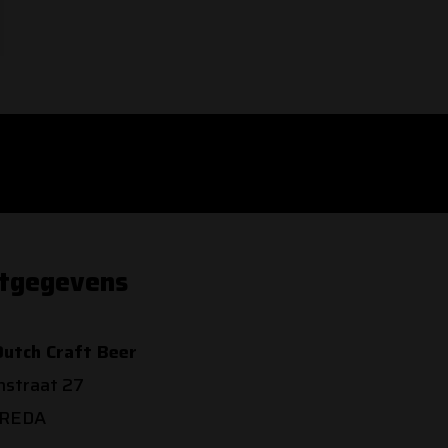
tgegevens
utch Craft Beer
nstraat 27
BREDA