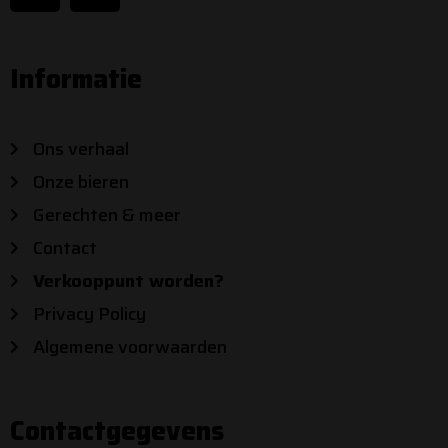
c
s
e
t
b
a
Informatie
o
g
o
r
k
a
Ons verhaal
m
Onze bieren
Gerechten & meer
Contact
Verkooppunt worden?
Privacy Policy
Algemene voorwaarden
Contactgegevens