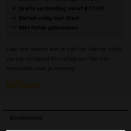
Gratis verzending vanaf €37,50
Betaal veilig met iDeal
Met liefde gebrouwen
Laat ons weten wat je van het biertje vindt
via o.a. Untappd én Instagram. We zijn
benieuwd naar je mening!
Beschrijving