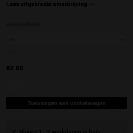
Lees uitgebreide omschrijving >>
Ons
Hoeveelheid
Regt
Blond
|
WISSEN
met
€
2.80
een
vleugje
IPA
aantal
Toevoegen aan winkelwagen
Binnen 1 - 3 werkdagen in huis