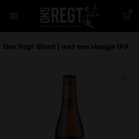
Ga
0
naar
Win
de
inhoud
Ons Regt Blond | met een vleugje IPA